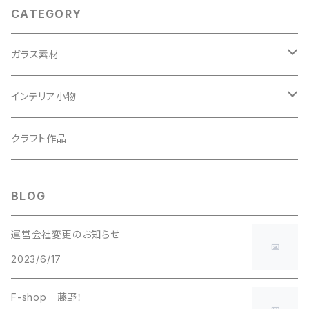
CATEGORY
ガラス素材
ガラス書
インテリア小物
ガラスおこし
ガラス書作品
クラフト作品
すやり霞
アクセサリー
BLOG
ガラスカレット
運営会社変更のお知らせ
2023/6/17
F-shop 藤野！